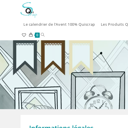
Skip
to
content
Le calendrier de l’Avent 100% Quiscrap
Les Produits Q
Toggle
0
website
search