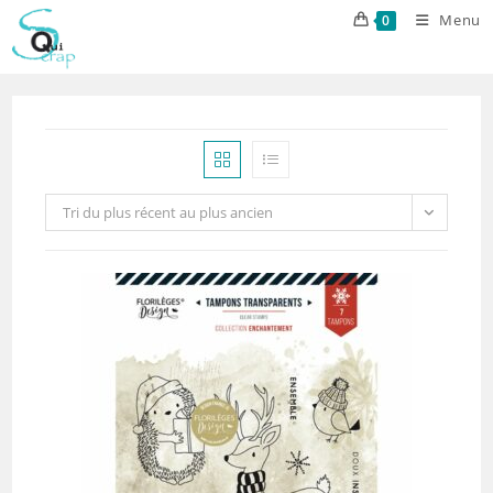
Skip
Menu
0
to
content
Tri du plus récent au plus ancien