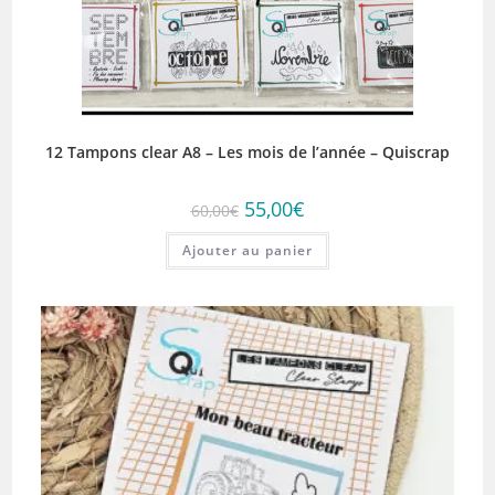
12 Tampons clear A8 – Les mois de l’année – Quiscrap
Le
Le
55,00
€
60,00
€
prix
prix
initial
actuel
Ajouter au panier
était :
est :
60,00€.
55,00€.