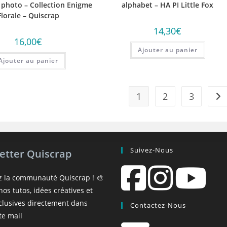
 photo – Collection Enigme
alphabet – HA PI Little Fox
Florale – Quiscrap
14,30
€
16,00
€
Ajouter au panier
Ajouter au panier
1
2
3
Suivez-Nous
etter Quiscrap
z la communauté Quiscrap ! 🎨
os tutos, idées créatives et
xclusives directement dans
Contactez-Nous
te mail