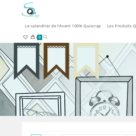
Skip
to
content
Le calendrier de l’Avent 100% Quiscrap
Les Produits Q
Toggle
0
website
search