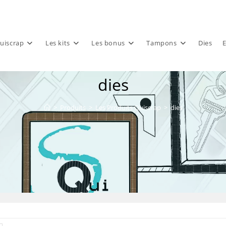
uiscrap
Les kits
Les bonus
Tampons
Dies
E
dies
>
Produits
>
Les Produits Quiscrap
>
dies