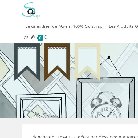
Skip
to
content
Le calendrier de l’Avent 100% Quiscrap
Les Produits Q
Toggle
0
website
search
Planche de Dies-Cut à découper dessinée par Kare