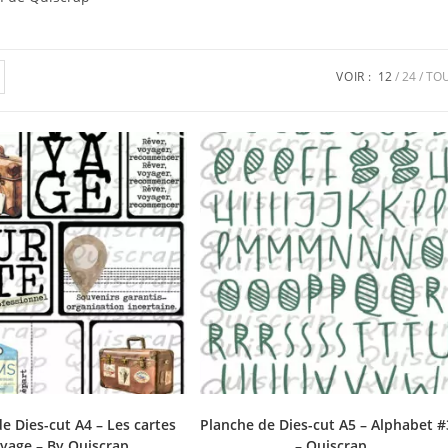
VOIR :
12
24
TO
e Dies-cut A4 – Les cartes
Planche de Dies-cut A5 – Alphabet #
yage – By Quiscrap
– Quiscrap