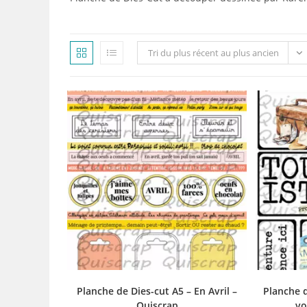
Tri du plus récent au plus ancien
Planche de Dies-cut A5 – En Avril –
Planche d
Quiscrap
vo