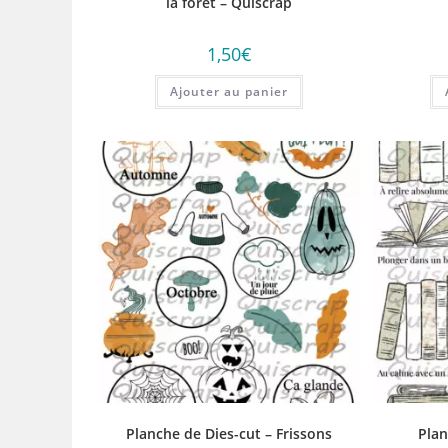
la forêt – Quiscrap
1,50
€
Ajouter au panier
Planche de Dies-cut – Frissons
Plan