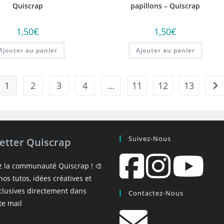
Quiscrap
papillons – Quiscrap
1,50
€
1,50
€
Ajouter au panier
Ajouter au panier
1
2
3
4
…
11
12
13
Suivez-Nous
etter Quiscrap
z la communauté Quiscrap ! 🎨
os tutos, idées créatives et
xclusives directement dans
Contactez-Nous
te mail