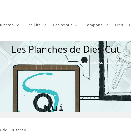
uiscrap
Les kits
Les bonus
Tampons
Dies
E
Les Planches de Dies-Cut
>
Produits
>
Les Produits Quiscrap
>
Les Planches de Dies-Cut
n de Quiscrap