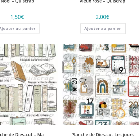
Noël – Quiscrap
vieux rose – Quiscrap
1,50
€
2,00
€
Ajouter au panier
Ajouter au panier
che de Dies-cut – Ma
Planche de Dies-cut Les jours