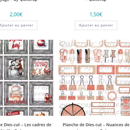
2,00
€
1,50
€
Ajouter au panier
Ajouter au panier
e Dies-cut – Les cadres de
Planche de Dies-cut – Nuances de