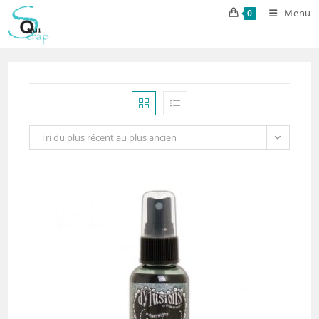
Skip
Menu
0
to
content
Tri du plus récent au plus ancien