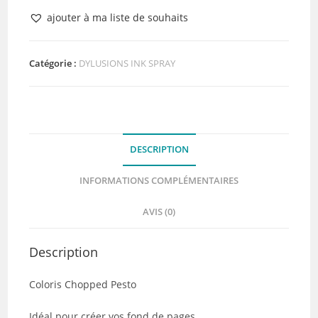
Encre
ajouter à ma liste de souhaits
en
spray
Ranger
Catégorie :
DYLUSIONS INK SPRAY
Dylusions
Chopped
Pesto
DESCRIPTION
INFORMATIONS COMPLÉMENTAIRES
AVIS (0)
Description
Coloris Chopped Pesto
Idéal pour créer vos fond de pages