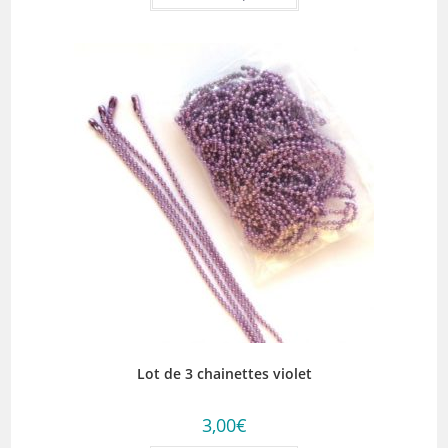
a
plusieurs
variations.
Les
options
peuvent
être
choisies
sur
la
page
du
produit
Lot de 3 chainettes violet
3,00
€