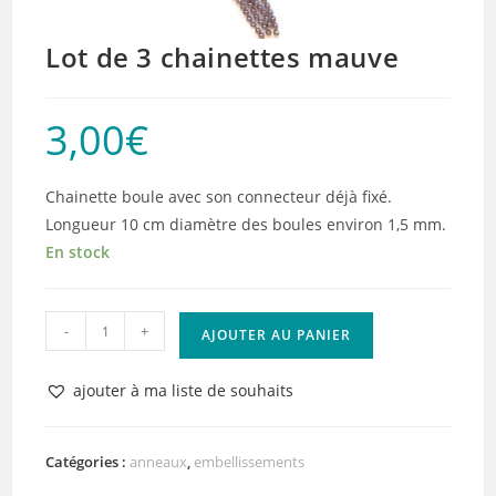
Lot de 3 chainettes mauve
3,00
€
Chainette boule avec son connecteur déjà fixé.
Longueur 10 cm diamètre des boules environ 1,5 mm.
En stock
quantité
-
+
AJOUTER AU PANIER
de
Lot
ajouter à ma liste de souhaits
de
3
chainettes
Catégories :
anneaux
,
embellissements
mauve