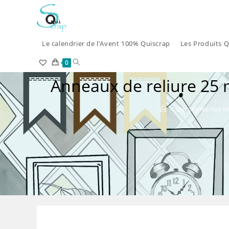
Skip
to
content
Le calendrier de l’Avent 100% Quiscrap
Les Produits Q
Toggle
0
Anneaux de reliure 25 m
website
search
>
Découvrez nos ki