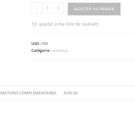
quantité
-
+
AJOUTER AU PANIER
de
Anneaux
ajouter à ma liste de souhaits
de
reliure
25
UGS :
ND
Catégorie :
anneaux
mm
Zibuline
(coloris
à
choisir
dans
RMATIONS COMPLÉMENTAIRES
AVIS (0)
le
menu
déroulant)