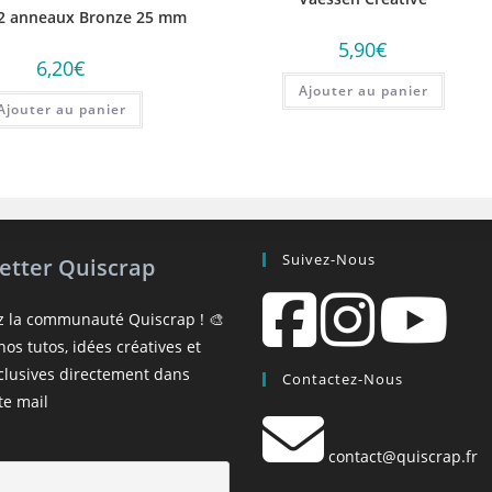
12 anneaux Bronze 25 mm
5,90
€
6,20
€
Ajouter au panier
Ajouter au panier
Suivez-Nous
etter Quiscrap
z la communauté Quiscrap ! 🎨
os tutos, idées créatives et
xclusives directement dans
Contactez-Nous
te mail
contact@quiscrap.fr