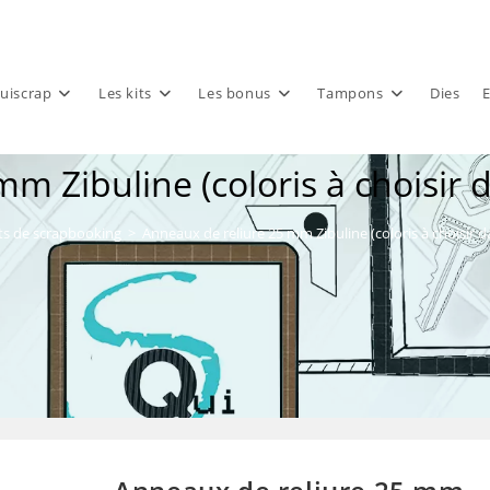
uiscrap
Les kits
Les bonus
Tampons
Dies
E
m Zibuline (coloris à choisir
ts de scrapbooking
>
Anneaux de reliure 25 mm Zibuline (coloris à choisir 