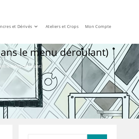
ncres et Dérivés
Ateliers et Crops
Mon Compte
 dans le menu déroulant)
dans le menu déroulant)
Rechercher