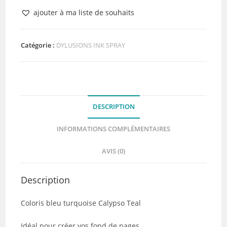
Encre
ajouter à ma liste de souhaits
en
spray
Ranger
Catégorie :
DYLUSIONS INK SPRAY
Dylusions
Calypso
Teal
DESCRIPTION
INFORMATIONS COMPLÉMENTAIRES
AVIS (0)
Description
Coloris bleu turquoise Calypso Teal
Idéal pour créer vos fond de pages