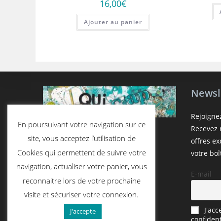
16,00
€
Ajouter au panier
Newsl
Rejoigne
En poursuivant votre navigation sur ce
Recevez n
site, vous acceptez l’utilisation de
offres e
Cookies qui permettent de suivre votre
votre boî
navigation, actualiser votre panier, vous
E-mail
reconnaitre lors de votre prochaine
visite et sécuriser votre connexion.
J'acc
J'accepte
confident