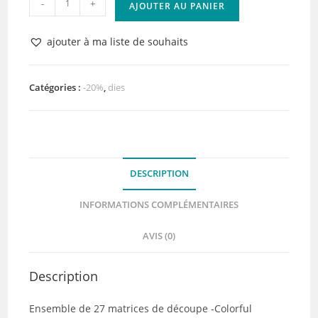
-
+
AJOUTER AU PANIER
de
Matrices
ajouter à ma liste de souhaits
de
découpe
Colorful
Catégories :
-20%
,
dies
alphabet
-
HA
PI
DESCRIPTION
Little
Fox
INFORMATIONS COMPLÉMENTAIRES
AVIS (0)
Description
Ensemble de 27 matrices de découpe -Colorful