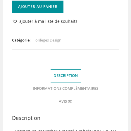
quantité
AJOUTER AU PANIER
de
Tampon
ajouter à ma liste de souhaits
bois
VOITURE
AU
Catégorie :
Florilèges Design
SAPIN
Florilèges
Design
DESCRIPTION
INFORMATIONS COMPLÉMENTAIRES
AVIS (0)
Description