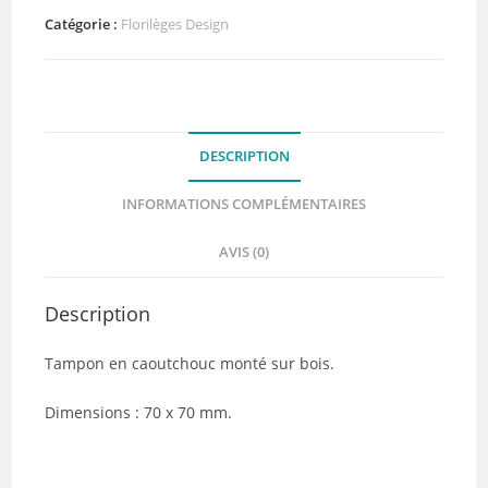
Tape
Catégorie :
Florilèges Design
Florilèges
Design
DESCRIPTION
INFORMATIONS COMPLÉMENTAIRES
AVIS (0)
Description
Tampon en caoutchouc monté sur bois.
Dimensions : 70 x 70 mm.