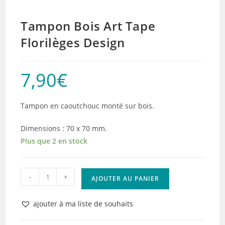
Tampon Bois Art Tape
Florilèges Design
7,90
€
Tampon en caoutchouc monté sur bois.
Dimensions : 70 x 70 mm.
Plus que 2 en stock
quantité
-
+
AJOUTER AU PANIER
de
Tampon
ajouter à ma liste de souhaits
Bois
Art