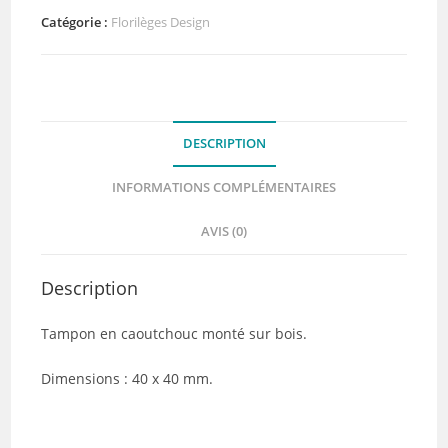
Esperluette
Catégorie :
Florilèges Design
Florilèges
Design
DESCRIPTION
INFORMATIONS COMPLÉMENTAIRES
AVIS (0)
Description
Tampon en caoutchouc monté sur bois.
Dimensions : 40 x 40 mm.