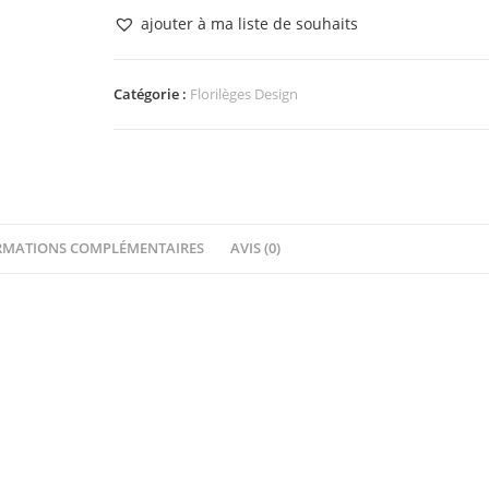
Tampon
ajouter à ma liste de souhaits
bois
À
BRODER
Catégorie :
Florilèges Design
D'AMOUR
Florilèges
Design
RMATIONS COMPLÉMENTAIRES
AVIS (0)