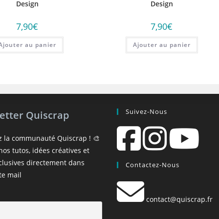
Design
Design
7,90
€
7,90
€
Ajouter au panier
Ajouter au panier
Suivez-Nous
etter Quiscrap
z la communauté Quiscrap ! 🎨
os tutos, idées créatives et
xclusives directement dans
Contactez-Nous
te mail
contact@quiscrap.fr