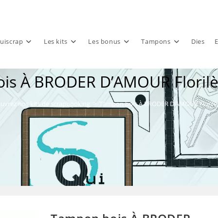
uiscrap
Les kits
Les bonus
Tampons
Dies
E
is À BRODER D’AMOUR Florilè
uvrez nos kits de scrapbooking
>
Tampon bois À BRODER D’AMOUR Florilè