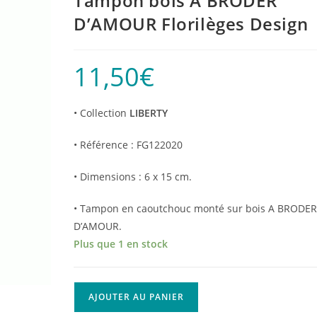
Tampon bois À BRODER
D’AMOUR Florilèges Design
11,50
€
• Collection
LIBERTY
• Référence : FG122020
• Dimensions : 6 x 15 cm.
• Tampon en caoutchouc monté sur bois A BRODE
D’AMOUR.
Plus que 1 en stock
quantité
AJOUTER AU PANIER
de