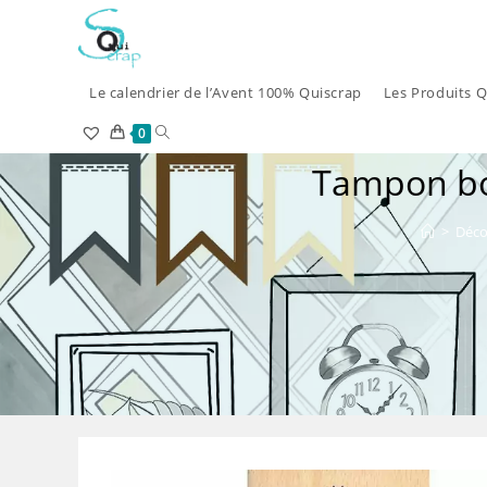
Skip
to
content
Le calendrier de l’Avent 100% Quiscrap
Les Produits Q
Toggle
0
Tampon bo
website
search
>
Déco