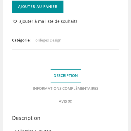
quantité
AJOUTER AU PANIER
de
Tampon
ajouter à ma liste de souhaits
bois
FLEUR
ÉCLOSE
Catégorie :
Florilèges Design
Florilèges
Design
DESCRIPTION
INFORMATIONS COMPLÉMENTAIRES
AVIS (0)
Description