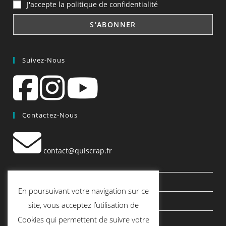
J'accepte la politique de confidentialité
Suivez-Nous
Contactez-Nous
contact@quiscrap.fr
Les Fiches Techniques et les Tutos
En poursuivant votre navigation sur ce
Le Blog
site, vous acceptez l’utilisation de
Cookies qui permettent de suivre votre
Conditions générales de vente