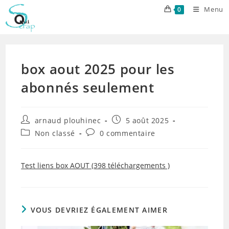
Skip
Menu
0
to
content
box aout 2025 pour les
abonnés seulement
Auteur/autrice
Publication
arnaud plouhinec
5 août 2025
de
publiée :
Post
Commentaires
Non classé
0 commentaire
la
category:
de
publication :
la
publication :
Test liens box AOUT (398 téléchargements )
VOUS DEVRIEZ ÉGALEMENT AIMER