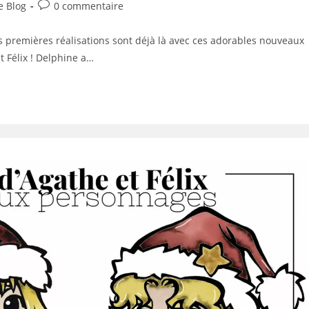
Commentaires
e Blog
0 commentaire
ory:
de
la
es premières réalisations sont déjà là avec ces adorables nouveaux
publication :
t Félix ! Delphine a…