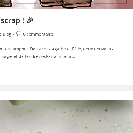
scrap ! 🎉
Commentaires
e Blog
0 commentaire
ory:
de
la
vent en tampons Découvrez Agathe et Félix, deux nouveaux
publication :
 magie et de tendresse.Parfaits pour…