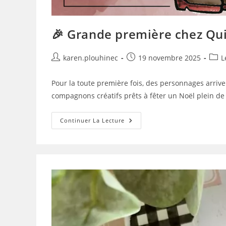
🎉 Grande première chez Qui
Auteur/autrice
Publication
Post
karen.plouhinec
19 novembre 2025
L
de
publiée :
categ
la
Pour la toute première fois, des personnages arri
publication :
compagnons créatifs prêts à fêter un Noël plein de
🎉
Continuer La Lecture
Grande
Première
Chez
Quiscrap
!
🎉