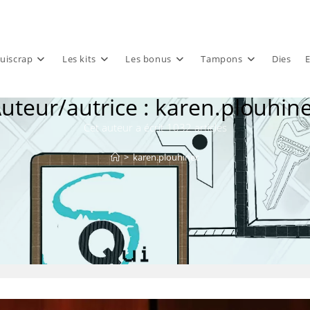
uiscrap
Les kits
Les bonus
Tampons
Dies
E
uteur/autrice :
karen.plouhin
Cet auteur a écrit 1032 articles
>
karen.plouhinec