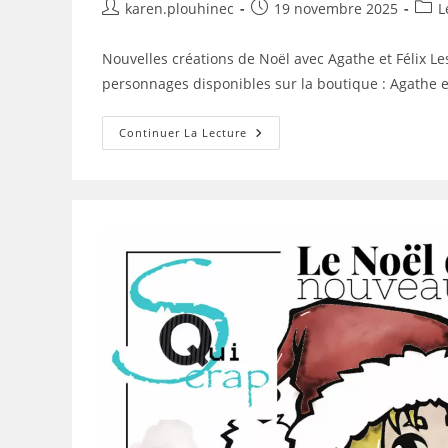
Auteur/autrice
Publication
Post
karen.plouhinec
19 novembre 2025
L
de
publiée :
categ
la
Nouvelles créations de Noël avec Agathe et Félix L
publication :
personnages disponibles sur la boutique : Agathe e
Les
Continuer La Lecture
Cartes
De
Noël
Avec
Agathe
Et
Félix
De
Delphine
Stampandcolour