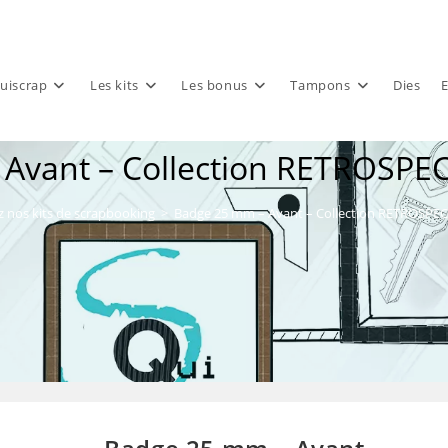
uiscrap
Les kits
Les bonus
Tampons
Dies
E
Avant – Collection RETROSPEC
 nos kits de scrapbooking
>
Badge 25 mm – Avant – Collection RETROSPEC