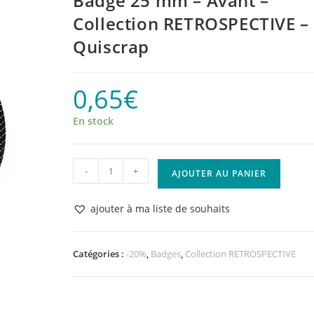
Badge 25 mm – Avant –
Collection RETROSPECTIVE –
Quiscrap
0,65
€
En stock
quantité
-
+
AJOUTER AU PANIER
de
Badge
ajouter à ma liste de souhaits
25
mm
-
Catégories :
-20%
,
Badges
,
Collection RETROSPECTIVE
Avant
–
Collection