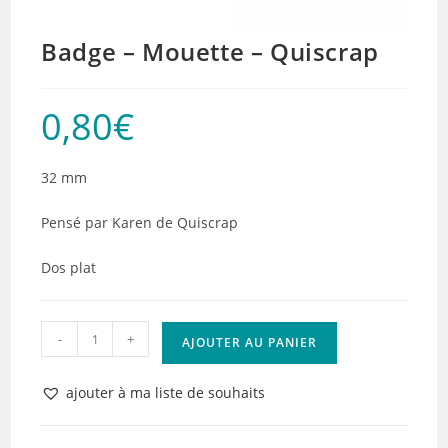
Badge – Mouette – Quiscrap
0,80
€
32 mm
Pensé par Karen de Quiscrap
Dos plat
quantité
-
+
AJOUTER AU PANIER
de
Badge
ajouter à ma liste de souhaits
-
Mouette