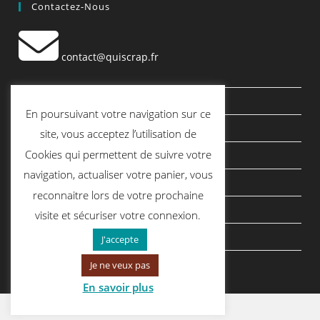
Contactez-Nous
contact@quiscrap.fr
Les Fiches Techniques et les Tutos
En poursuivant votre navigation sur ce
Le Blog
site, vous acceptez l’utilisation de
Cookies qui permettent de suivre votre
Conditions générales de vente
navigation, actualiser votre panier, vous
Mentions légales
reconnaitre lors de votre prochaine
Politique de confidentialité
visite et sécuriser votre connexion.
politique de cookies
J'accepte
Je ne veux pas
En savoir plus