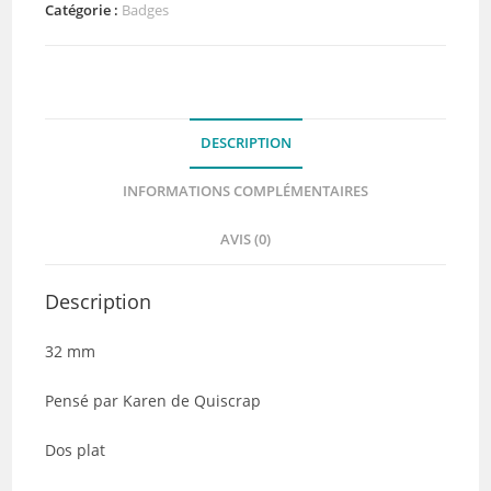
-
Catégorie :
Badges
Quiscrap
DESCRIPTION
INFORMATIONS COMPLÉMENTAIRES
AVIS (0)
Description
32 mm
Pensé par Karen de Quiscrap
Dos plat