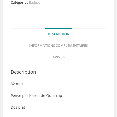
Quiscrap
Catégorie :
Badges
DESCRIPTION
INFORMATIONS COMPLÉMENTAIRES
AVIS (0)
Description
32 mm
Pensé par Karen de Quiscrap
Dos plat