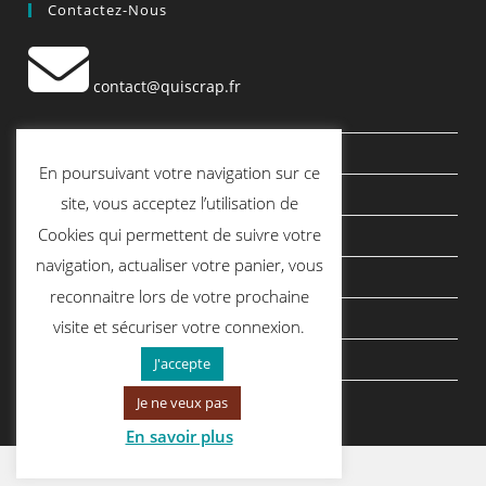
Contactez-Nous
contact@quiscrap.fr
Les Fiches Techniques et les Tutos
En poursuivant votre navigation sur ce
Le Blog
site, vous acceptez l’utilisation de
Cookies qui permettent de suivre votre
Conditions générales de vente
navigation, actualiser votre panier, vous
Mentions légales
reconnaitre lors de votre prochaine
Politique de confidentialité
visite et sécuriser votre connexion.
politique de cookies
J'accepte
Je ne veux pas
En savoir plus