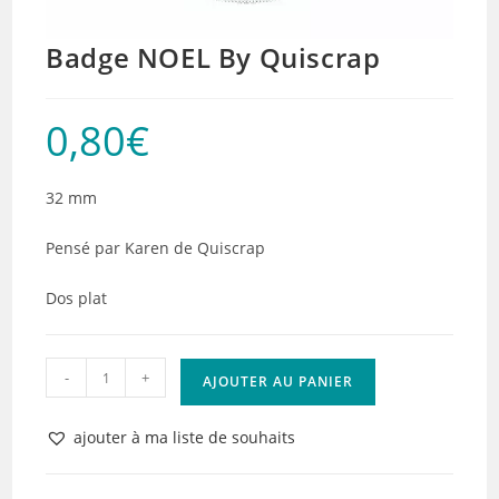
Badge NOEL By Quiscrap
0,80
€
32 mm
Pensé par Karen de Quiscrap
Dos plat
quantité
-
+
AJOUTER AU PANIER
de
Badge
ajouter à ma liste de souhaits
NOEL
By