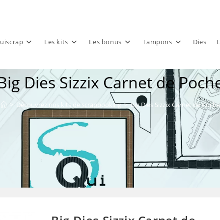
uiscrap
Les kits
Les bonus
Tampons
Dies
E
Big Dies Sizzix Carnet de Poch
>
Découvrez nos kits de scrapbooking
>
Big Dies Sizzix Carnet de Poche