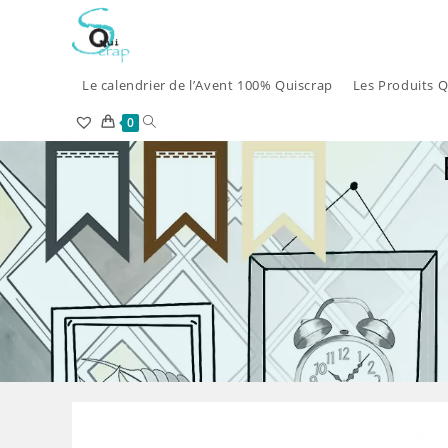
Skip
to
content
Le calendrier de l’Avent 100% Quiscrap
Les Produits Q
Toggle
0
website
search