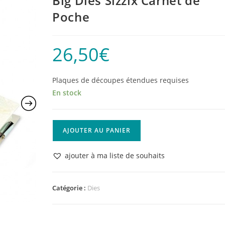
Big Dies Sizzix Carnet de
Poche
26,50
€
Plaques de découpes étendues requises
En stock
quantité
AJOUTER AU PANIER
de
Big
ajouter à ma liste de souhaits
Dies
Sizzix
Carnet
Catégorie :
Dies
de
Poche