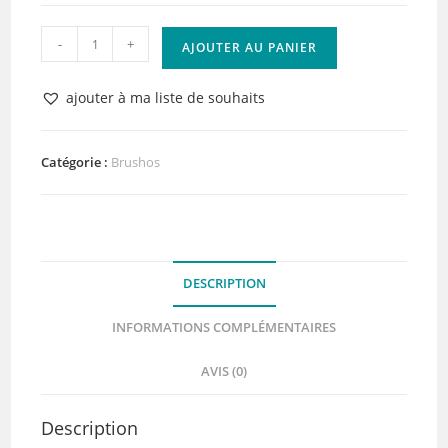
quantité
-
+
AJOUTER AU PANIER
de
Brusho
ajouter à ma liste de souhaits
Colours
Alizarin
Crimson
Catégorie :
Brushos
DESCRIPTION
INFORMATIONS COMPLÉMENTAIRES
AVIS (0)
Description