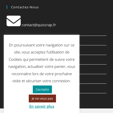
Contactez-Nous
contact@quiscrap.fr
Les Fiches Techniques et les Tutos
En poursuivant votre navigation sur ce
Le Blog
site, vous acceptez l’utilisation de
Cookies qui permettent de suivre votre
Conditions générales de vente
navigation, actualiser votre panier, vous
Mentions légales
reconnaitre lors de votre prochaine
Politique de confidentialité
visite et sécuriser votre connexion.
politique de cookies
J'accepte
Je ne veux pas
En savoir plus