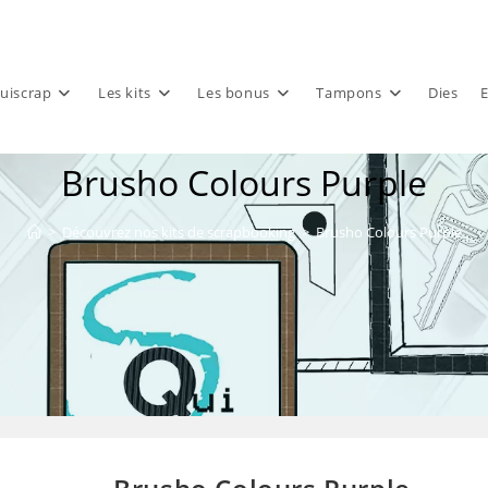
uiscrap
Les kits
Les bonus
Tampons
Dies
E
Brusho Colours Purple
>
Découvrez nos kits de scrapbooking
>
Brusho Colours Purple