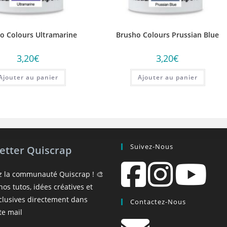
o Colours Ultramarine
Brusho Colours Prussian Blue
3,20
€
3,20
€
Ajouter au panier
Ajouter au panier
Suivez-Nous
etter Quiscrap
z la communauté Quiscrap ! 🎨
os tutos, idées créatives et
xclusives directement dans
Contactez-Nous
te mail