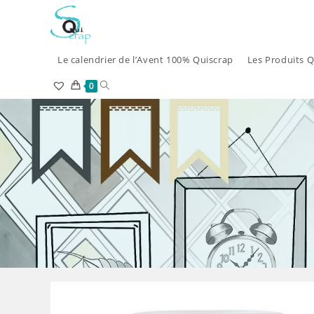
Skip
to
content
Le calendrier de l’Avent 100% Quiscrap
Les Produits Q
Toggle
0
website
search