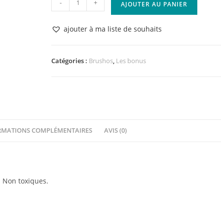
-
+
AJOUTER AU PANIER
de
Brusho
ajouter à ma liste de souhaits
Colours
Purple
Catégories :
Brushos
,
Les bonus
RMATIONS COMPLÉMENTAIRES
AVIS (0)
. Non toxiques.