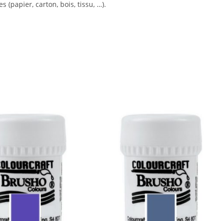
(papier, carton, bois, tissu, …).