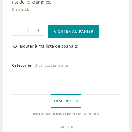
Pot de 15 grammes.
En stock
quantité
-
+
AJOUTER AU PANIER
de
Brusho
ajouter à ma liste de souhaits
Brilliant
Red
Catégories :
Brushos
,
Les bonus
DESCRIPTION
INFORMATIONS COMPLÉMENTAIRES
AVIS (0)