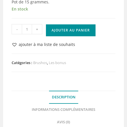
Pot de 15 grammes.
En stock
quantité
-
+
AJOUTER AU PANIER
de
Brusho
ajouter à ma liste de souhaits
Colours
Sea
Green
Catégories :
Brushos
,
Les bonus
DESCRIPTION
INFORMATIONS COMPLÉMENTAIRES
AVIS (0)