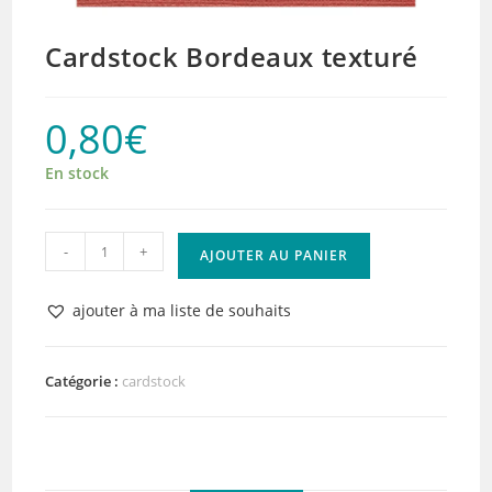
Cardstock Bordeaux texturé
0,80
€
En stock
quantité
-
+
AJOUTER AU PANIER
de
Cardstock
ajouter à ma liste de souhaits
Bordeaux
texturé
Catégorie :
cardstock