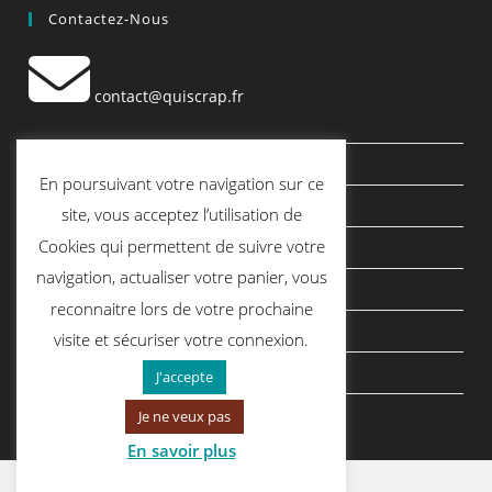
Contactez-Nous
contact@quiscrap.fr
Les Fiches Techniques et les Tutos
En poursuivant votre navigation sur ce
Le Blog
site, vous acceptez l’utilisation de
Cookies qui permettent de suivre votre
Conditions générales de vente
navigation, actualiser votre panier, vous
Mentions légales
reconnaitre lors de votre prochaine
Politique de confidentialité
visite et sécuriser votre connexion.
politique de cookies
J'accepte
Je ne veux pas
En savoir plus