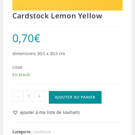
Cardstock Lemon Yellow
0,70
€
dimensions 30,5 x 30,5 cm
Lisse
En stock
quantité
-
+
AJOUTER AU PANIER
de
Cardstock
ajouter à ma liste de souhaits
Lemon
Yellow
Catégorie :
cardstock