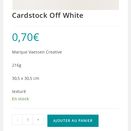
Cardstock Off White
0,70
€
Marque Vaessen Creative
216g
30,5 x 30,5 cm
texturé
En stock
quantité
-
+
AJOUTER AU PANIER
de