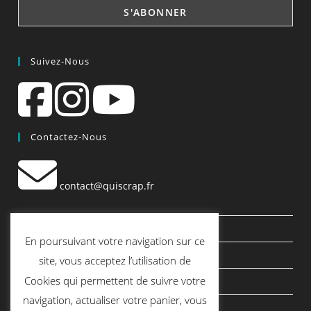
Suivez-Nous
Contactez-Nous
contact@quiscrap.fr
Les Fiches Techniques et les Tutos
En poursuivant votre navigation sur ce
Le Blog
site, vous acceptez l’utilisation de
Cookies qui permettent de suivre votre
Conditions générales de vente
navigation, actualiser votre panier, vous
Mentions légales