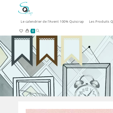
Skip
to
content
Le calendrier de l’Avent 100% Quiscrap
Les Produits Q
Toggle
0
website
search