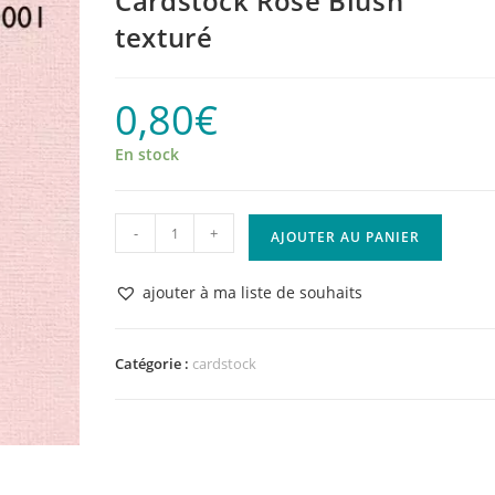
Cardstock Rose Blush
texturé
0,80
€
En stock
quantité
-
+
AJOUTER AU PANIER
de
Cardstock
ajouter à ma liste de souhaits
Rose
Blush
texturé
Catégorie :
cardstock