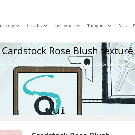
uiscrap
Les kits
Les bonus
Tampons
Dies
E
Cardstock Rose Blush texturé
>
Découvrez nos kits de scrapbooking
>
Cardstock Rose Blush texturé