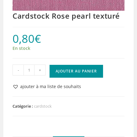
Cardstock Rose pearl texturé
0,80
€
En stock
quantité
-
+
AJOUTER AU PANIER
de
Cardstock
ajouter à ma liste de souhaits
Rose
pearl
texturé
Catégorie :
cardstock