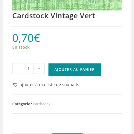
Cardstock Vintage Vert
0,70
€
En stock
quantité
-
+
AJOUTER AU PANIER
de
Cardstock
ajouter à ma liste de souhaits
Vintage
Vert
Catégorie :
cardstock