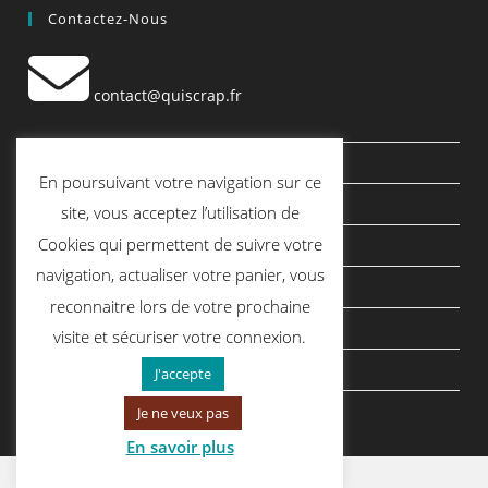
Contactez-Nous
contact@quiscrap.fr
Les Fiches Techniques et les Tutos
En poursuivant votre navigation sur ce
Le Blog
site, vous acceptez l’utilisation de
Cookies qui permettent de suivre votre
Conditions générales de vente
navigation, actualiser votre panier, vous
Mentions légales
reconnaitre lors de votre prochaine
Politique de confidentialité
visite et sécuriser votre connexion.
politique de cookies
J'accepte
Je ne veux pas
En savoir plus