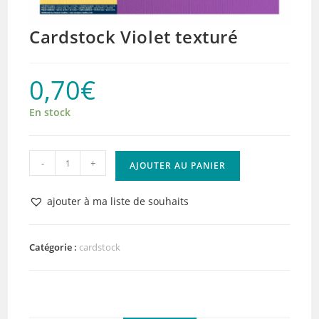
Cardstock Violet texturé
0,70
€
En stock
quantité
-
+
AJOUTER AU PANIER
de
Cardstock
ajouter à ma liste de souhaits
Violet
texturé
Catégorie :
cardstock