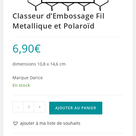
Classeur d’Embossage Fil
Metallique et Polaroïd
6,90
€
dimensions 10,8 x 14,6 cm
Marque Darice
En stock
quantité
-
+
AJOUTER AU PANIER
de
Classeur
ajouter à ma liste de souhaits
d'Embossage
Fil