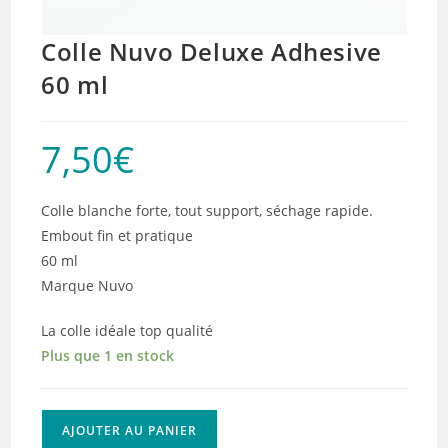
Colle Nuvo Deluxe Adhesive
60 ml
7,50
€
Colle blanche forte, tout support, séchage rapide.
Embout fin et pratique
60 ml
Marque Nuvo
La colle idéale top qualité
Plus que 1 en stock
quantité
AJOUTER AU PANIER
de