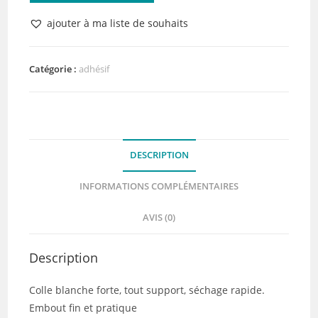
Colle
ajouter à ma liste de souhaits
Nuvo
Deluxe
Adhesive
Catégorie :
adhésif
60
ml
DESCRIPTION
INFORMATIONS COMPLÉMENTAIRES
AVIS (0)
Description
Colle blanche forte, tout support, séchage rapide.
Embout fin et pratique