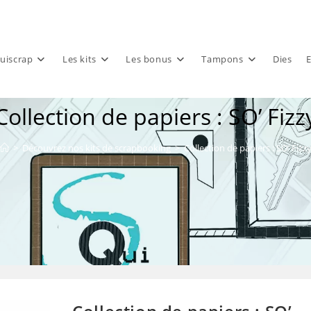
uiscrap
Les kits
Les bonus
Tampons
Dies
E
Collection de papiers : SO’ Fizz
>
Découvrez nos kits de scrapbooking
>
Collection de papiers : SO’ Fizz