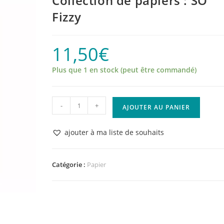
Collection de papiers : SO’
Fizzy
11,50
€
Plus que 1 en stock (peut être commandé)
quantité
-
+
AJOUTER AU PANIER
de
Collection
ajouter à ma liste de souhaits
de
papiers
:
Catégorie :
Papier
SO'
Fizzy