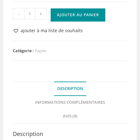
quantité
-
+
AJOUTER AU PANIER
de
Collection
ajouter à ma liste de souhaits
Dolce
Vita
Florilèges
Catégorie :
Papier
Design
DESCRIPTION
INFORMATIONS COMPLÉMENTAIRES
AVIS (0)
Description