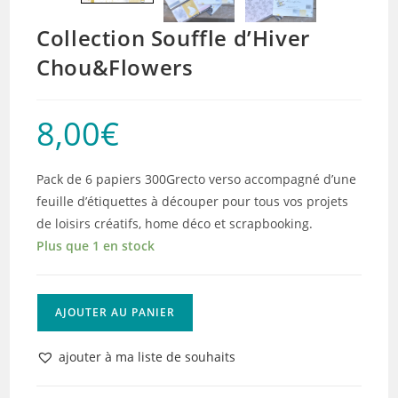
Collection Souffle d’Hiver
Chou&Flowers
8,00
€
Pack de 6 papiers 300Grecto verso accompagné d’une
feuille d’étiquettes à découper pour tous vos projets
de loisirs créatifs, home déco et scrapbooking.
Plus que 1 en stock
quantité
AJOUTER AU PANIER
de
Collection
ajouter à ma liste de souhaits
Souffle
d'Hiver