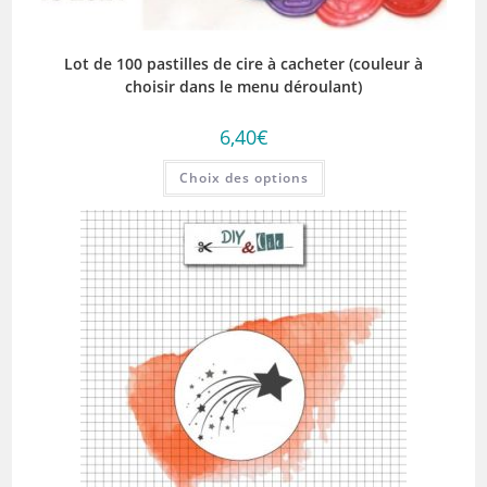
Lot de 100 pastilles de cire à cacheter (couleur à
choisir dans le menu déroulant)
6,40
€
Ce
Choix des options
produit
a
plusieurs
variations.
Les
options
peuvent
être
choisies
sur
la
page
du
produit