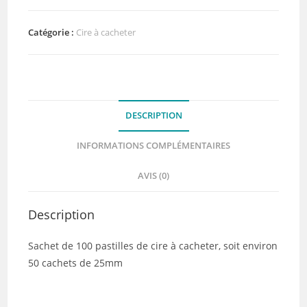
pastilles
de
Catégorie :
Cire à cacheter
cire
:
Terre
et
DESCRIPTION
Mer
-
INFORMATIONS COMPLÉMENTAIRES
DIY
and
AVIS (0)
Cie
Description
Sachet de 100 pastilles de cire à cacheter, soit environ
50 cachets de 25mm