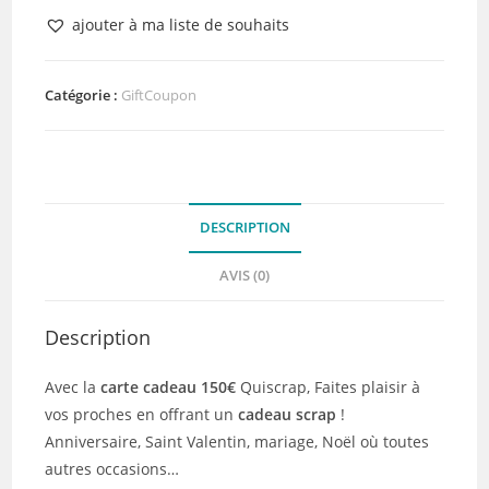
Carte
ajouter à ma liste de souhaits
cadeau
150€
Catégorie :
GiftCoupon
DESCRIPTION
AVIS (0)
Description
Avec la
carte cadeau 150€
Quiscrap, Faites plaisir à
vos proches en offrant un
cadeau
scrap
!
Anniversaire, Saint Valentin, mariage, Noël où toutes
autres occasions…