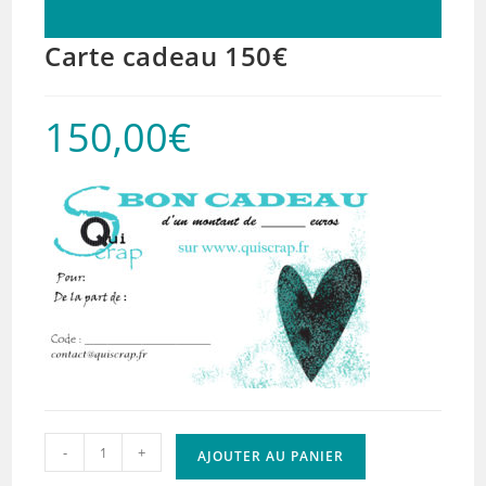
Carte cadeau 150€
150,00
€
quantité
-
+
AJOUTER AU PANIER
de