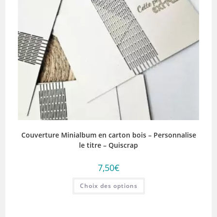
Couverture Minialbum en carton bois – Personnalise
le titre – Quiscrap
7,50
€
Ce
Choix des options
produit
a
plusieurs
variations.
Les