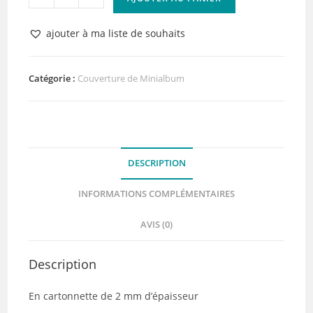
de
Couverture
ajouter à ma liste de souhaits
Minialbum
Juste
Nous
Catégorie :
Couverture de Minialbum
DESCRIPTION
INFORMATIONS COMPLÉMENTAIRES
AVIS (0)
Description
En cartonnette de 2 mm d’épaisseur