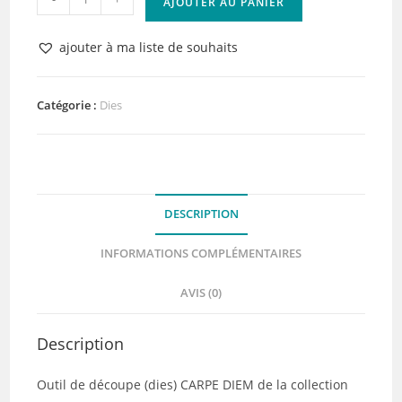
AJOUTER AU PANIER
de
Die
ajouter à ma liste de souhaits
Carpe
Diem
Florilèges
Catégorie :
Dies
Design
DESCRIPTION
INFORMATIONS COMPLÉMENTAIRES
AVIS (0)
Description
Outil de découpe (dies) CARPE DIEM de la collection