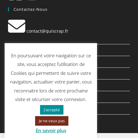
Contactez-Nous
contact@quiscrap.fr
Les Fiches Techniques et les Tutos
En poursuivant votre navigation sur ce
Le Blog
site, vous acceptez l’utilisation de
Cookies qui permettent de suivre votre
Conditions générales de vente
navigation, actualiser votre panier, vous
Mentions légales
reconnaitre lors de votre prochaine
Politique de confidentialité
visite et sécuriser votre connexion.
politique de cookies
J'accepte
Je ne veux pas
En savoir plus