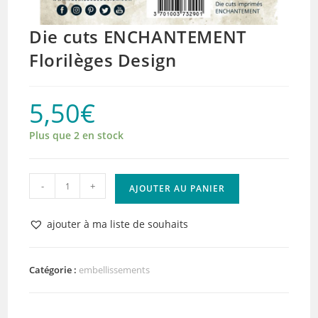
Die cuts ENCHANTEMENT
Florilèges Design
5,50
€
Plus que 2 en stock
quantité
-
+
AJOUTER AU PANIER
de
Die
ajouter à ma liste de souhaits
cuts
ENCHANTEMENT
Florilèges
Catégorie :
embellissements
Design