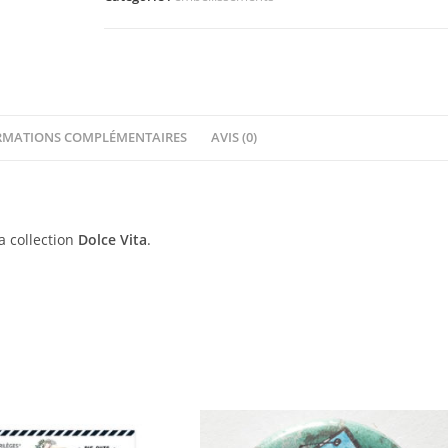
Vita
Florilèges
Design
RMATIONS COMPLÉMENTAIRES
AVIS (0)
a collection
Dolce Vita
.