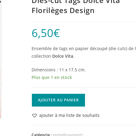
Dies-cut Tags Dolce Vita
Florilèges Design
6,50
€
Ensemble de tags en papier découpé (die cuts) de 
collection
Dolce Vita
.
Dimensions : 11 x 17.5 cm.
Plus que 1 en stock
quantité
AJOUTER AU PANIER
de
Dies-
ajouter à ma liste de souhaits
cut
Tags
Dolce
Catégorie :
embellissements