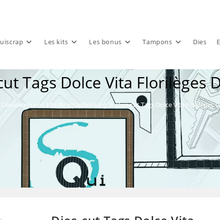
uiscrap
Les kits
Les bonus
Tampons
Dies
E
cut Tags Dolce Vita Florilèges 
Découvrez nos kits de scrapbooking
>
Dies-cut Tags Dolce Vita Florilèges 