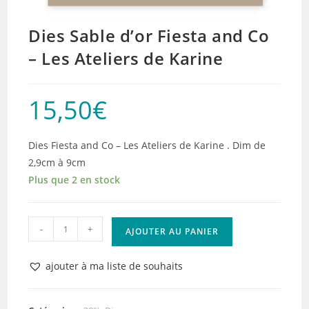
Dies Sable d’or Fiesta and Co
– Les Ateliers de Karine
15,50
€
Dies Fiesta and Co – Les Ateliers de Karine . Dim de
2,9cm à 9cm
Plus que 2 en stock
quantité
-
+
AJOUTER AU PANIER
de
Dies
ajouter à ma liste de souhaits
Sable
d'or