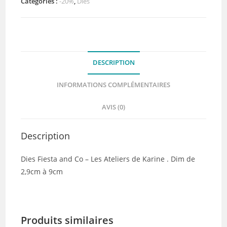
Fiesta
Catégories :
-20%
,
Dies
and
Co
-
Les
DESCRIPTION
Ateliers
de
INFORMATIONS COMPLÉMENTAIRES
Karine
AVIS (0)
Description
Dies Fiesta and Co – Les Ateliers de Karine . Dim de
2,9cm à 9cm
Produits similaires