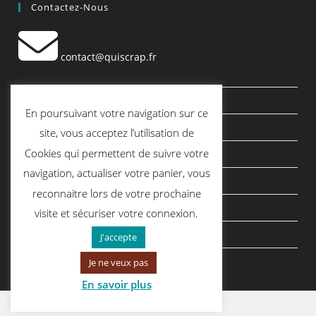
Contactez-Nous
contact@quiscrap.fr
Les Fiches Techniques et les Tutos
En poursuivant votre navigation sur ce
Le Blog
site, vous acceptez l’utilisation de
Cookies qui permettent de suivre votre
Conditions générales de vente
navigation, actualiser votre panier, vous
Mentions légales
reconnaitre lors de votre prochaine
Politique de confidentialité
visite et sécuriser votre connexion.
politique de cookies
J'accepte
Je ne veux pas
En savoir plus