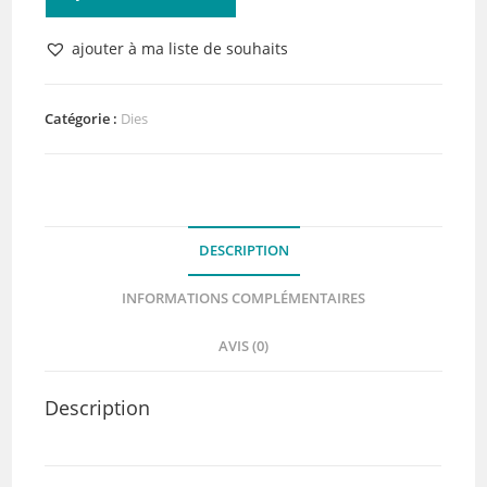
de
Dies
ajouter à ma liste de souhaits
Tickets
et
Chiffres
Catégorie :
Dies
Studio
Light
n°
360
DESCRIPTION
INFORMATIONS COMPLÉMENTAIRES
AVIS (0)
Description