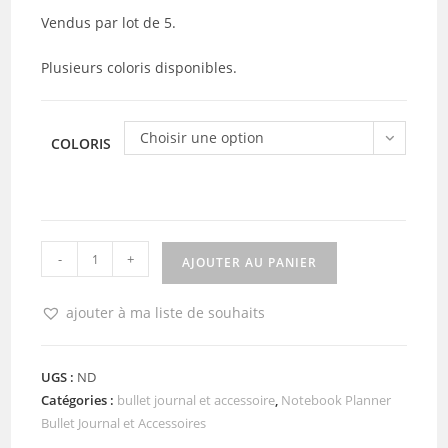
Vendus par lot de 5.
Plusieurs coloris disponibles.
Choisir une option
COLORIS
quantité
-
+
AJOUTER AU PANIER
de
Disques
ajouter à ma liste de souhaits
à
relier
30
UGS :
ND
Catégories :
bullet journal et accessoire
,
Notebook Planner
mm
Bullet Journal et Accessoires
Zibuline