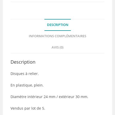
(coloris
à
choisir
dans
DESCRIPTION
le
menu
INFORMATIONS COMPLÉMENTAIRES
déroulant)
AVIS (0)
Description
Disques à relier.
En plastique, plein.
Diamètre intérieur 24 mm / extérieur 30 mm.
Vendus par lot de 5.