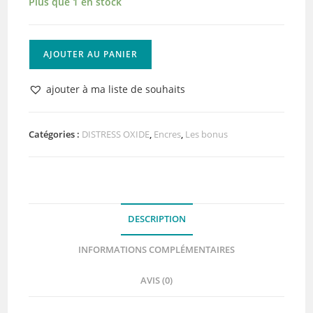
Plus que 1 en stock
quantité
AJOUTER AU PANIER
de
Distress
ajouter à ma liste de souhaits
Oxide
Aged
Mahogany
Catégories :
DISTRESS OXIDE
,
Encres
,
Les bonus
DESCRIPTION
INFORMATIONS COMPLÉMENTAIRES
AVIS (0)